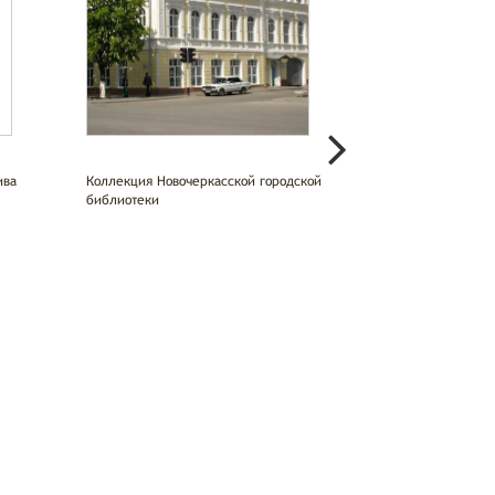
ива
Коллекция Новочеркасской городской
Коллекция Ростов
библиотеки
детской библиот