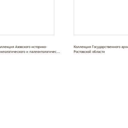
оллекция Азовского историко-
Коллекция Государственного арх
рхеологического и палеонтологичес...
Ростовской области
рсы
Блог
екции
Читаем в ДЭБе
икатор
Было время…
е поступления
Фотолетопись Дона