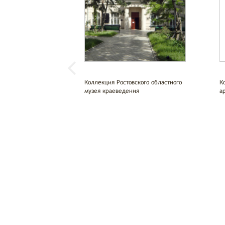
Коллекция Ростовского областного
К
музея краеведения
а
О проекте
Ресу
Общая информация
Колл
Документы
Рубр
Правила пользования
Новы
Участники