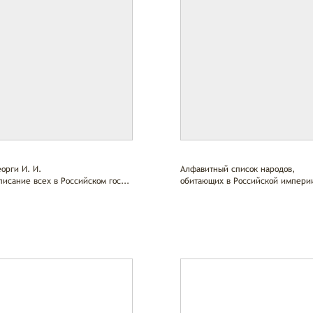
еорги И. И.
Алфавитный список народов,
писание всех в Российском гос...
обитающих в Российской импери