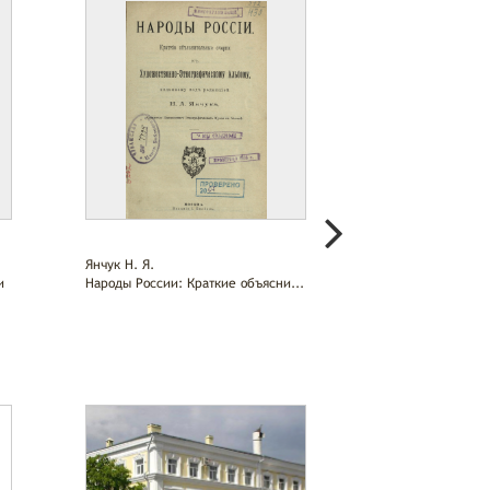
Янчук Н. Я.
Геннади Г. Н.
и
Народы России: Краткие объясни...
Указатель библиот